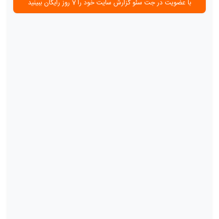
با عضویت در جت سئو گزارش سایت خود را 7 روز رایگان ببینید