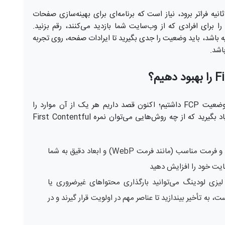
، چنانچه مقدار FCP از 1205 تا 1600 میلی‌ثانیه فراتر برود، نیاز است که برنامه‌ای برای بهینه‌سازی صفحات
ا برای افرادی که از وب‌سایت شما بازدید می‌کنند، رقم بزنید.
دار این شاخص بیشتر از 1600 میلی‌ثانیه باشد، باید وضعیت را جدی بگیرید تا ایرادات صفحه، روی تجربه
اشد.
در قسمت‌های قبل مروری بر روش‌های رایج بهبود وضعیت FCP داشتیم؛ اکنون قصد داریم هر یک از آن موارد را
به‌وضوح برای شما عزیزان توضیح دادیم تا به‌خوبی یاد بگیرید که از چه روش‌هایی می‌توان نمره First Contentful
: استفاده از تصاویر با حجم کم و فرمت مناسب (مانند فرمت WebP) و ابعاد دقیق به شما
یت خود را افزایش دهید
 لیزی لودینگ می‌توانید بارگذاری محتواهای غیرضروری یا
ت، به تأخیر بیندازید تا عناصر مهم در اولویت قرار گیرند و در