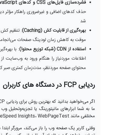
فشرده‌سازی فایل‌های CSS و کدهای JavaScript
حذف کدهای اضافی و غیرضروری راهکار مؤثر 
شد
بهره‌گیری از قابلیت کش (Caching)
: تنظیم کش س
موقت به کاهش زمان لودینگ صفحات می‌انجامد
استفاده از CDN (شبکه توزیع محتوا)
اطلاعات موردنیاز را هنگام ورود به وب‌سایت از 
محتوای صفحه موردنظر، مدت‌زمان کمتری صبر کن
ردیابی FCP در دستگاه های کاربران
ما به شما ابزارهای مانیتورینگ یا تجزیه‌وتحلیل وب را
مختلفی مانند Lighthouse، Google PageSpeed Insights، WebPageTest و GTmetrix استفاده می‌شود.