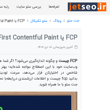
تعرفه‌ها
بررسی سئو سایت
رتبه س
جت سئو
وبلاگ
سئو تکنیکال
FCP یا First Contentful Paint چیست و چگونه آن را بهینه کنیم
FCP یا First Contentful Paint چیست و چگونه آن را بهینه کنیم
آخرین به‌روزرسانی: 08 دی 1403
FCP چیست
وب‌سایت خود با این اصطلاح مواجه شده‌اید؛ بهتر ا
شاخص در اختیارتان قرار می‌دهد، سرعت لودین
بدانید fcp چیست و اطلاعات ارزشمندی در‌رابطه
جت سئو با ما همراه شوید‌‌.