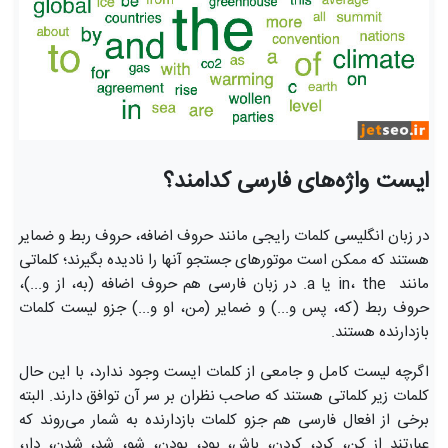
ایست واژه‌های فارسی کدامند؟
در زبان انگلیسی کلمات رایجی مانند حروف اضافه، حروف ربط و ضمایر
هستند که ممکن است موتورهای جستجو آنها را نادیده بگیرند؛ کلماتی
مانند in، the یا a. در زبان فارسی هم حروف اضافه (به، از و...)،
حروف ربط (که، پس و...) و ضمایر (من، او و...) جزو لیست کلمات
بازدارنده هستند.
اگرچه لیست کامل و جامعی از کلمات ایست وجود ندارد، با این حال
کلمات زیر کلماتی هستند که صاحب نظران بر سر آن توافق دارند. البته
برخی از افعال فارسی هم جزو کلمات بازدارنده به شمار می‌روند که
عبارتند از ‏کن، کرد، کردن، ‏باش، بود، بودن، ‏شو، شد، شدن، ‏دار،