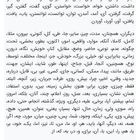
داشت، داشتن، ‏خواه، خواست، خواستن، ‏گوی، گفت، گفتن، ‏گیر،
گرفت، گرفتن، ‏آی، آمد، آمدن، ‏توان، توانست، توانستن، ‏یاب، یافت،
یافتن، ‏آور، آورد، آوردن.
دیگران، همچنان، مدت، چیز، سایر، جا، طی، کل، کنونی، بیرون، مثلا،
کامل، کاملا، آنکه، موارد، واقعی، امور، اکنون، بطور، بخشی، تحت،
چگونه، عدم، نوعی، حاضر، وضع، مقابل، کنار، خویش، نگاه، درون،
زمانی، بنابراین، تو، خیلی، بزرگ، خودش، جز، اینجا، مختلف، توسط،
نوع، همچنین، آنجا، قبل، جناح، اینها، طور، شاید، ایشان، جهت،
طریق، مانند، پیدا، ممکن، کسانی، جای، کسی، غیر، بی، قابل، درباره،
جدید، وقتی، اخیر، چرا، بیش، روی، طرف، جریان، زیر، آنچه، البته،
فقط، چیزی، چون، برابر، هنوز، بخش، زمینه، بین، بدون، استفاد،
همان، نشان، بسیاری، بعد، عمل، روز، اعلام، چند، آنان، بلکه، امروز،
تمام، بیشتر، آیا، برخی، علیه، دیگری، ویژه، گذشته، انجام، حتی، داده،
راه، سوی، ولی، زمان، حال، تنها، بسیار، یعنی، عنوان، همین، هبچ،
پیش، وی، یکی، اینکه، وجود، شما، پس، چنین، میان، مورد، چه، اگر،
همه، نه، دیگر، آنها، باید، هر، او، ما، من، تا، نیز، اما، یک، خود، بر،
یا، هم، را، این، با، آن، برای، و، در، به، که، از.