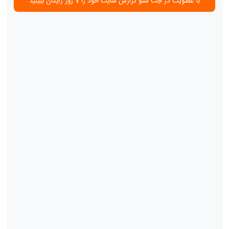
با عضویت در جت سئو گزارش سایت خود را 7 روز رایگان ببینید